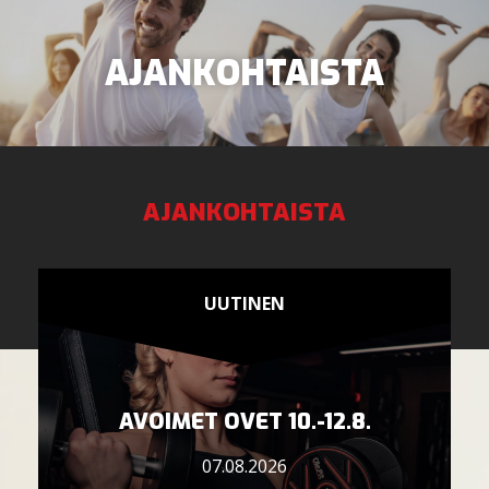
AJANKOHTAISTA
AJANKOHTAISTA
KUNTOSALI
HYROX OLE.FIT HYVINKÄÄLLÄ
UUTINEN
PERSONAL TRAINING
OHJATUT TUNNIT
AVOIMET OVET 10.-12.8.
HIERONTA JA FYSIOTERAPIA
07.08.2026