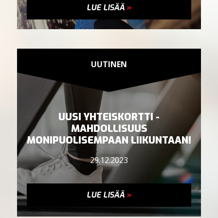
LUE LISÄÄ
»
UUTINEN
UUSI YHTEISKORTTI -
MAHDOLLISUUS
MONIPUOLISEMPAAN LIIKUNTAAN!
29.12.2023
LUE LISÄÄ
»