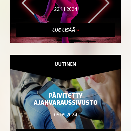
22.11.2024
LUE LISÄÄ
»
UUTINEN
PÄIVITETTY
AJANVARAUSSIVUSTO
05.09.2024