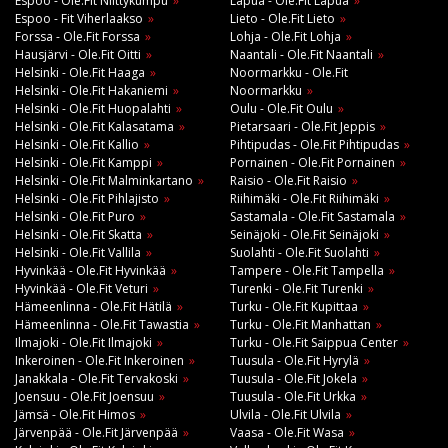
Espoo - Ole.Fit Niittykumpu
Lapua - Ole.Fit Lapua
Espoo - Fit Viherlaakso
Lieto - Ole.Fit Lieto
Forssa - Ole.Fit Forssa
Lohja - Ole.Fit Lohja
Hausjärvi - Ole.Fit Oitti
Naantali - Ole.Fit Naantali
Helsinki - Ole.Fit Haaga
Noormarkku - Ole.Fit
Helsinki - Ole.Fit Hakaniemi
Noormarkku
Helsinki - Ole.Fit Huopalahti
Oulu - Ole.Fit Oulu
Helsinki - Ole.Fit Kalasatama
Pietarsaari - Ole.Fit Jeppis
Helsinki - Ole.Fit Kallio
Pihtipudas - Ole.Fit Pihtipudas
Helsinki - Ole.Fit Kamppi
Pornainen - Ole.Fit Pornainen
Helsinki - Ole.Fit Malminkartano
Raisio - Ole.Fit Raisio
Helsinki - Ole.Fit Pihlajisto
Riihimäki - Ole.Fit Riihimäki
Helsinki - Ole.Fit Puro
Sastamala - Ole.Fit Sastamala
Helsinki - Ole.Fit Skatta
Seinäjoki - Ole.Fit Seinäjoki
Helsinki - Ole.Fit Vallila
Suolahti - Ole.Fit Suolahti
Hyvinkää - Ole.Fit Hyvinkää
Tampere - Ole.Fit Tampella
Hyvinkää - Ole.Fit Veturi
Turenki - Ole.Fit Turenki
Hämeenlinna - Ole.Fit Hätilä
Turku - Ole.Fit Kupittaa
Hämeenlinna - Ole.Fit Tawastia
Turku - Ole.Fit Manhattan
Ilmajoki - Ole.Fit Ilmajoki
Turku - Ole.Fit Saippua Center
Inkeroinen - Ole.Fit Inkeroinen
Tuusula - Ole.Fit Hyrylä
Janakkala - Ole.Fit Tervakoski
Tuusula - Ole.Fit Jokela
Joensuu - Ole.Fit Joensuu
Tuusula - Ole.Fit Urkka
Jämsä - Ole.Fit Himos
Ulvila - Ole.Fit Ulvila
Järvenpää - Ole.Fit Järvenpää
Vaasa - Ole.Fit Wasa