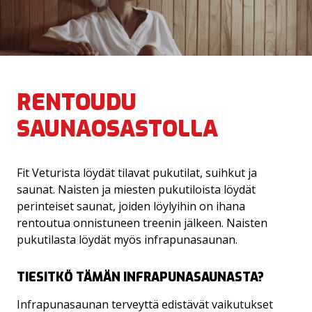
RENTOUDU
SAUNAOSASTOLLA
KUNTOSALI
Fit Veturista löydät tilavat pukutilat, suihkut ja
saunat. Naisten ja miesten pukutiloista löydät
HYROX OLE.FIT HYVINKÄÄLLÄ
perinteiset saunat, joiden löylyihin on ihana
rentoutua onnistuneen treenin jälkeen. Naisten
PERSONAL TRAINING
pukutilasta löydät myös infrapunasaunan.
OHJATUT TUNNIT
TIESITKÖ TÄMÄN INFRAPUNASAUNASTA?
HIERONTA JA FYSIOTERAPIA
Infrapunasaunan terveyttä edistävät vaikutukset