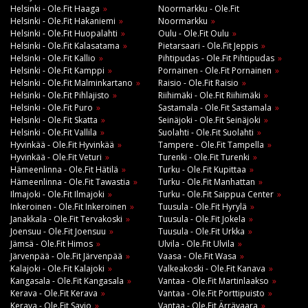
Helsinki - Ole.Fit Haaga
Noormarkku - Ole.Fit
Helsinki - Ole.Fit Hakaniemi
Noormarkku
Helsinki - Ole.Fit Huopalahti
Oulu - Ole.Fit Oulu
Helsinki - Ole.Fit Kalasatama
Pietarsaari - Ole.Fit Jeppis
Helsinki - Ole.Fit Kallio
Pihtipudas - Ole.Fit Pihtipudas
Helsinki - Ole.Fit Kamppi
Pornainen - Ole.Fit Pornainen
Helsinki - Ole.Fit Malminkartano
Raisio - Ole.Fit Raisio
Helsinki - Ole.Fit Pihlajisto
Riihimäki - Ole.Fit Riihimäki
Helsinki - Ole.Fit Puro
Sastamala - Ole.Fit Sastamala
Helsinki - Ole.Fit Skatta
Seinäjoki - Ole.Fit Seinäjoki
Helsinki - Ole.Fit Vallila
Suolahti - Ole.Fit Suolahti
Hyvinkää - Ole.Fit Hyvinkää
Tampere - Ole.Fit Tampella
Hyvinkää - Ole.Fit Veturi
Turenki - Ole.Fit Turenki
Hämeenlinna - Ole.Fit Hätilä
Turku - Ole.Fit Kupittaa
Hämeenlinna - Ole.Fit Tawastia
Turku - Ole.Fit Manhattan
Ilmajoki - Ole.Fit Ilmajoki
Turku - Ole.Fit Saippua Center
Inkeroinen - Ole.Fit Inkeroinen
Tuusula - Ole.Fit Hyrylä
Janakkala - Ole.Fit Tervakoski
Tuusula - Ole.Fit Jokela
Joensuu - Ole.Fit Joensuu
Tuusula - Ole.Fit Urkka
Jämsä - Ole.Fit Himos
Ulvila - Ole.Fit Ulvila
Järvenpää - Ole.Fit Järvenpää
Vaasa - Ole.Fit Wasa
Kalajoki - Ole.Fit Kalajoki
Valkeakoski - Ole.Fit Kanava
Kangasala - Ole.Fit Kangasala
Vantaa - Ole.Fit Martinlaakso
Kerava - Ole.Fit Kerava
Vantaa - Ole.Fit Porttipuisto
Kerava - Ole.Fit Savio
Vantaa - Ole.Fit Ärrävaara