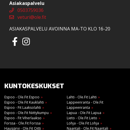
Asiakaspalvelu
0503759036
veturi@ole.fit
ASIAKASPALVELU AVOINNA MA-TO KLO 16-20
KUNTOKESKUKSET
Espoo - Ole.Fit Espoo
Lahti - Ole.Fit Lahti
Espoo - Ole.Fit Kauklahti
Lappeenranta - Ole.Fit
Espoo - Fit Laaksolahti
Lappeenranta
Espoo - Ole.Fit Niittykumpu
Lapua - Ole.Fit Lapua
Espoo - Fit Viherlaakso
Lieto - Ole.Fit Lieto
Forssa - Ole.Fit Forssa
Lohja - Ole.Fit Lohja
Hausjärvi - Ole.Fit Oitti
Naantali - Ole.Fit Naantali