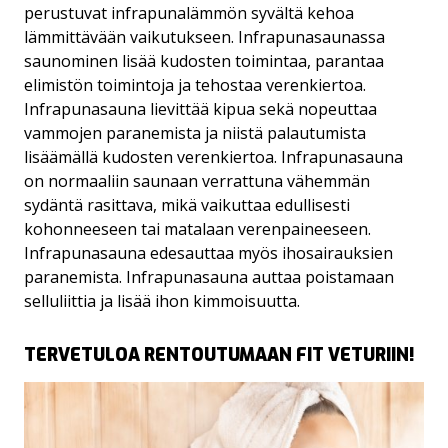
perustuvat infrapunalämmön syvältä kehoa
SAUNAT
lämmittävään vaikutukseen. Infrapunasaunassa
saunominen lisää kudosten toimintaa, parantaa
YRITYKSET JA RYHMÄT
elimistön toimintoja ja tehostaa verenkiertoa.
Infrapunasauna lievittää kipua sekä nopeuttaa
vammojen paranemista ja niistä palautumista
lisäämällä kudosten verenkiertoa. Infrapunasauna
on normaaliin saunaan verrattuna vähemmän
sydäntä rasittava, mikä vaikuttaa edullisesti
kohonneeseen tai matalaan verenpaineeseen.
Infrapunasauna edesauttaa myös ihosairauksien
paranemista. Infrapunasauna auttaa poistamaan
selluliittia ja lisää ihon kimmoisuutta.
TERVETULOA RENTOUTUMAAN FIT VETURIIN!